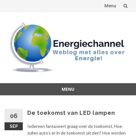
Menu
Spring
naar
inhoud
MENU
Spring
naar
inhoud
De toekomst van LED lampen
06
Iedereen fantaseert graag over de toekomst. Hoe
SEP
zullen auto’s er in de toekomst uit zien? Hoe worden